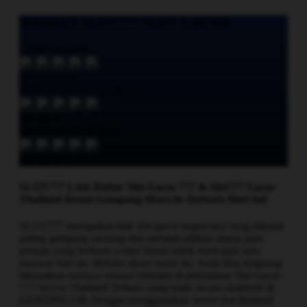
MARKET SLOT777 SLOT GACOR
LINK GACOR
4.9 out of 5
SITUS SLOT GACOR
4.9 out of 5
Slot Bonus Situs Gacor
4.6 out of 5
SLOT777 Link Daftar Slot Gacor 777 & Slot777 Gacor
Thailand Resmi Gampang Maxwin Terbaru Hari Ini!
SLOT777 merupakan link slot gacor terpercaya yang dikenal
paling gampang menang dan menjadi pilihan utama para
pemain yang berburu scatter hitam untuk mencapai auto
maxwin hari ini. Melalui akses resmi ini, Anda bisa langsung
merasakan serunya sensasi bermain di permainan Slot Gacor
777 Server Thailand Terbaru yang hadir secara eksklusif di
GENTING138. Dengan menggunakan server slot thailand