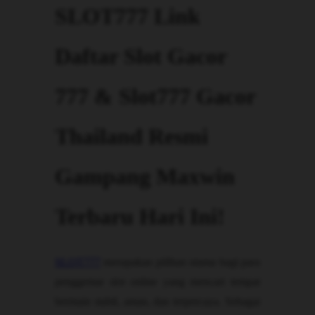
SLOT777 Link
Daftar Slot Gacor
777 & Slot777 Gacor
Thailand Resmi
Gampang Maxwin
Terbaru Hari Ini!
SLOT777
merupakan pilihan utama bagi para
penggemar slot online yang mencari tempat
bermain stabil, aman, dan terpercaya. Sebagai