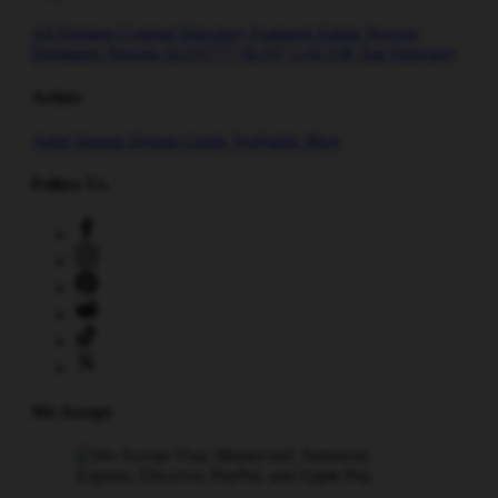
All Designs
Content Directory
Featured Artists
Newest
Designers
Newest SLOT777 SLOT GACOR
Tag Directory
Artists
Artist Signup
Design Guide
TeePublic Blog
Follow Us
We Accept