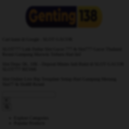
Cari kami di Google : SLOT GACOR
SLOT777 Link Daftar Slot Gacor 777 & Slot777 Gacor Thailand
Resmi Gampang Maxwin Terbaru Hari Ini!
Slot Depo 5K, 10K - Deposit Minim Jadi Bukit di SLOT GACOR
SLOT777 RESMI
Slot Online Live Rtp Terupdate Setiap Hari Gampang Menang
Slot77 & Slot88 Resmi
Explore Categories
Popular Products