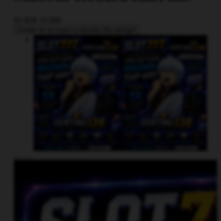
$3
IDR 10.000
Create an account to favorite this design!