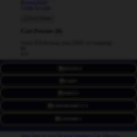
Responsibility
Create Account
Cart Preview (0)
You're
$70.00
Away from
FREE US Shipping!
$0
$70
Your Cart is empty...
PROMO
Discover something you'll love!
LOGIN
animals
anime
drinks
fantasy
food
DAFTAR
funny
movies
sci-fi
sports
television
vintage
LINK ALTERNATIF
LIVE CHAT
Shop Designs
New Tees on Sale
Newest Designers
Tag Directory